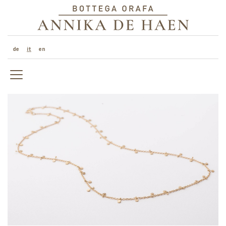
de
it
en