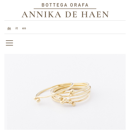
de
it
en