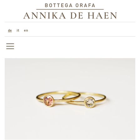
de
it
en