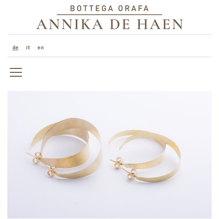
de
it
en