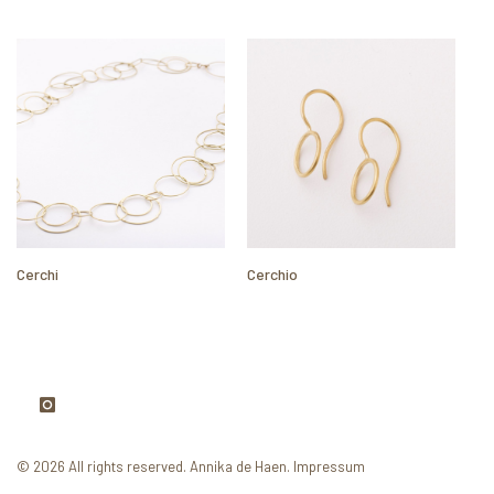
Cerchi
Cerchio
Ce
© 2026 All rights reserved.
Annika de Haen
.
Impressum